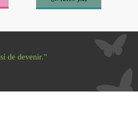
s de soi
isi de devenir."