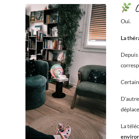
L
Oui.
La thér
Depuis 
corresp
Certain
D'autre
déplace
La télé
environ