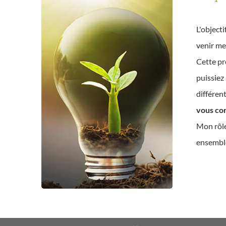
L'object
venir me 
Cette pr
puissiez
différent
vous co
Mon rôle
ensemble