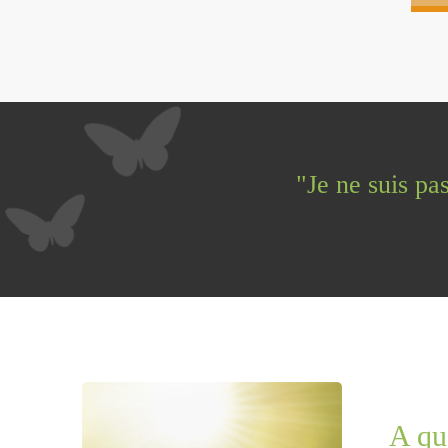
Ingrid 
"Je ne suis pas
A qu