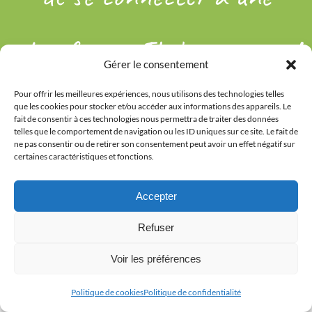
plateforme. Il s'agit aussi
d
Gérer le consentement
Pour offrir les meilleures expériences, nous utilisons des technologies telles
e prendre le temps de se
que les cookies pour stocker et/ou accéder aux informations des appareils. Le
fait de consentir à ces technologies nous permettra de traiter des données
telles que le comportement de navigation ou les ID uniques sur ce site. Le fait de
ne pas consentir ou de retirer son consentement peut avoir un effet négatif sur
connecter à soi-même.
"
certaines caractéristiques et fonctions.
Accepter
Pousses de Soi
Refuser
Voir les préférences
Politique de cookies
Politique de confidentialité